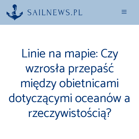
Przejdź
Menu
do
treści
Linie na mapie: Czy
wzrosła przepaść
między obietnicami
dotyczącymi oceanów a
rzeczywistością?