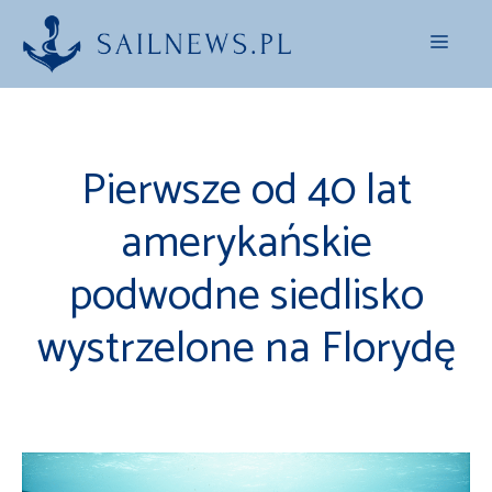
Przejdź
Menu
do
treści
Pierwsze od 40 lat
amerykańskie
podwodne siedlisko
wystrzelone na Florydę