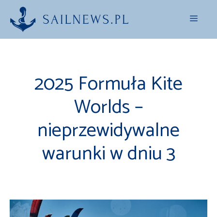
Przejdź
Menu
do
treści
2025 Formuła Kite
Worlds –
nieprzewidywalne
warunki w dniu 3