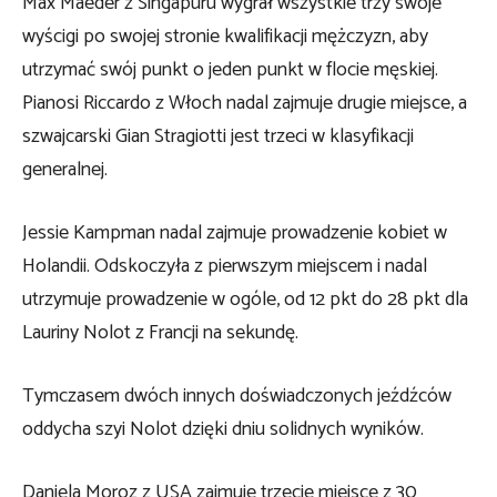
Max Maeder z Singapuru wygrał wszystkie trzy swoje
wyścigi po swojej stronie kwalifikacji mężczyzn, aby
utrzymać swój punkt o jeden punkt w flocie męskiej.
Pianosi Riccardo z Włoch nadal zajmuje drugie miejsce, a
szwajcarski Gian Stragiotti jest trzeci w klasyfikacji
generalnej.
Jessie Kampman nadal zajmuje prowadzenie kobiet w
Holandii. Odskoczyła z pierwszym miejscem i nadal
utrzymuje prowadzenie w ogóle, od 12 pkt do 28 pkt dla
Lauriny Nolot z Francji na sekundę.
Tymczasem dwóch innych doświadczonych jeźdźców
oddycha szyi Nolot dzięki dniu solidnych wyników.
Daniela Moroz z USA zajmuje trzecie miejsce z 30