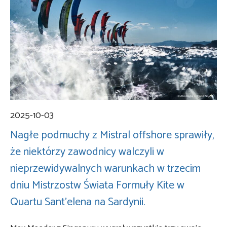
2025-10-03
Nagłe podmuchy z Mistral offshore sprawiły,
że niektórzy zawodnicy walczyli w
nieprzewidywalnych warunkach w trzecim
dniu Mistrzostw Świata Formuły Kite w
Quartu Sant’elena na Sardynii.