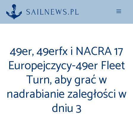
Przejdź
Menu
do
treści
49er, 49erfx i NACRA 17
Europejczycy-49er Fleet
Turn, aby grać w
nadrabianie zaległości w
dniu 3