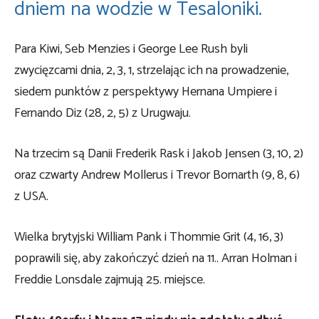
dniem na wodzie w Tesaloniki.
Para Kiwi, Seb Menzies i George Lee Rush byli
zwycięzcami dnia, 2, 3, 1, strzelając ich na prowadzenie,
siedem punktów z perspektywy Hernana Umpiere i
Fernando Diz (28, 2, 5) z Urugwaju.
Na trzecim są Danii Frederik Rask i Jakob Jensen (3, 10, 2)
oraz czwarty Andrew Mollerus i Trevor Bornarth (9, 8, 6)
z USA.
Wielka brytyjski William Pank i Thommie Grit (4, 16, 3)
poprawili się, aby zakończyć dzień na 11.. Arran Holman i
Freddie Lonsdale zajmują 25. miejsce.