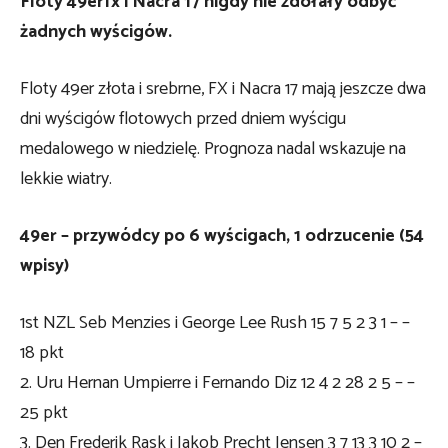
Floty 49erfx i Nacra 17 nigdy nie zdołały odbyć
żadnych wyścigów.
Floty 49er złota i srebrne, FX i Nacra 17 mają jeszcze dwa
dni wyścigów flotowych przed dniem wyścigu
medalowego w niedzielę. Prognoza nadal wskazuje na
lekkie wiatry.
49er – przywódcy po 6 wyścigach, 1 odrzucenie (54
wpisy)
1st NZL Seb Menzies i George Lee Rush 15 7 5 2 3 1 – –
18 pkt
2. Uru Hernan Umpierre i Fernando Diz 12 4 2 28 2 5 – –
25 pkt
3. Den Frederik Rask i Jakob Precht Jensen 3 7 13 3 10 2 –