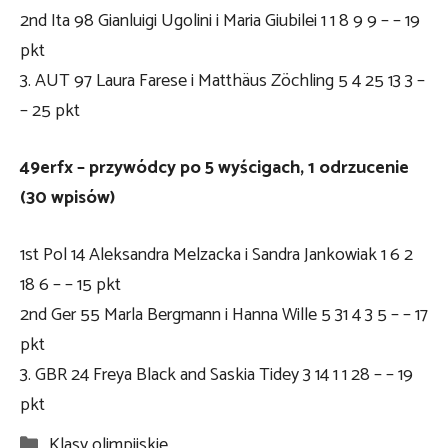
2nd Ita 98 ​​Gianluigi Ugolini i Maria Giubilei 1 1 8 9 9 – – 19
pkt
3. AUT 97 Laura Farese i Matthäus Zöchling 5 4 25 13 3 –
– 25 pkt
49erfx – przywódcy po 5 wyścigach, 1 odrzucenie
(30 wpisów)
1st Pol 14 Aleksandra Melzacka i Sandra Jankowiak 1 6 2
18 6 – – 15 pkt
2nd Ger 55 Marla Bergmann i Hanna Wille 5 31 4 3 5 – – 17
pkt
3. GBR 24 Freya Black and Saskia Tidey 3 14 1 1 28 – – 19
pkt
Kategorie
Klasy olimpijskie