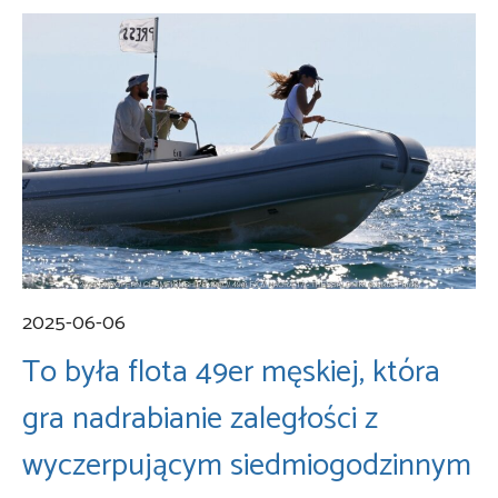
2025-06-06
To była flota 49er męskiej, która
gra nadrabianie zaległości z
wyczerpującym siedmiogodzinnym