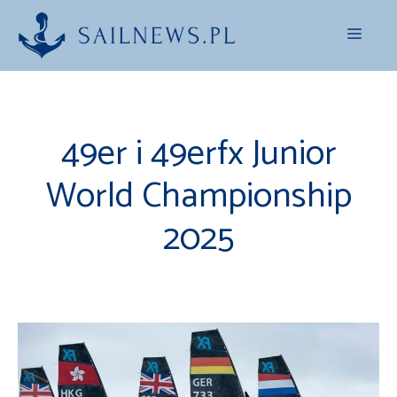
Przejdź
Menu
do
treści
49er i 49erfx Junior
World Championship
2025