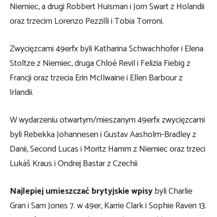
Niemiec, a drugi Robbert Huisman i Jorn Swart z Holandii
oraz trzecim Lorenzo Pezzilli i Tobia Torroni.
Zwycięzcami 49erfx byli Katharina Schwachhofer i Elena
Stoltze z Niemiec, druga Chloé Revil i Felizia Fiebig z
Francji oraz trzecia Erin McIlwaine i Ellen Barbour z
Irlandii.
W wydarzeniu otwartym/mieszanym 49erfx zwycięzcami
byli Rebekka Johannesen i Gustav Aasholm-Bradley z
Danii, Second Lucas i Moritz Hamm z Niemiec oraz trzeci
Lukáš Kraus i Ondrej Bastar z Czechii
Najlepiej umieszczać brytyjskie wpisy
byli Charlie
Gran i Sam Jones 7. w 49er, Karrie Clark i Sophie Raven 13.