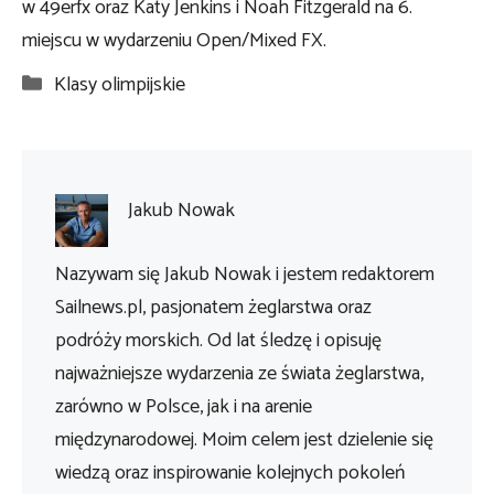
w 49erfx oraz Katy Jenkins i Noah Fitzgerald na 6.
miejscu w wydarzeniu Open/Mixed FX.
Kategorie
Klasy olimpijskie
Jakub Nowak
Nazywam się Jakub Nowak i jestem redaktorem
Sailnews.pl, pasjonatem żeglarstwa oraz
podróży morskich. Od lat śledzę i opisuję
najważniejsze wydarzenia ze świata żeglarstwa,
zarówno w Polsce, jak i na arenie
międzynarodowej. Moim celem jest dzielenie się
wiedzą oraz inspirowanie kolejnych pokoleń