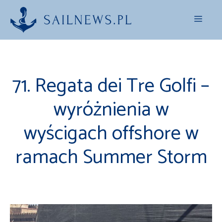
Przejdź
Menu
do
treści
71. Regata dei Tre Golfi –
wyróżnienia w
wyścigach offshore w
ramach Summer Storm