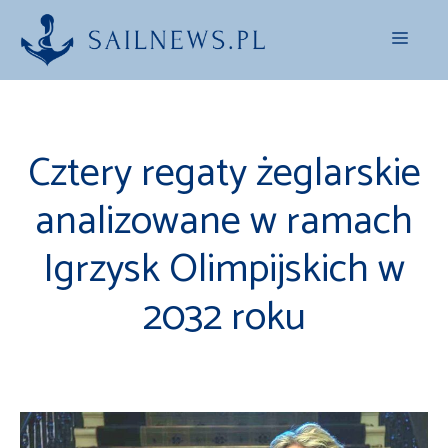
Przejdź
Menu
do
treści
Cztery regaty żeglarskie
analizowane w ramach
Igrzysk Olimpijskich w
2032 roku