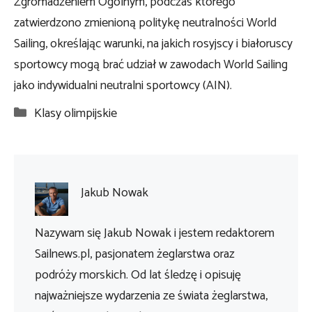
Zgromadzeniem Ogólnym, podczas którego
zatwierdzono zmienioną politykę neutralności World
Sailing, określając warunki, na jakich rosyjscy i białoruscy
sportowcy mogą brać udział w zawodach World Sailing
jako indywidualni neutralni sportowcy (AIN).
Kategorie
Klasy olimpijskie
Jakub Nowak
Nazywam się Jakub Nowak i jestem redaktorem
Sailnews.pl, pasjonatem żeglarstwa oraz
podróży morskich. Od lat śledzę i opisuję
najważniejsze wydarzenia ze świata żeglarstwa,