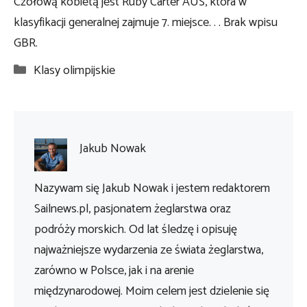
Czołową kobietą jest Ruby Carter AUS, która w
klasyfikacji generalnej zajmuje 7. miejsce. . . Brak wpisu
GBR.
Kategorie
Klasy olimpijskie
Jakub Nowak
Nazywam się Jakub Nowak i jestem redaktorem
Sailnews.pl, pasjonatem żeglarstwa oraz
podróży morskich. Od lat śledzę i opisuję
najważniejsze wydarzenia ze świata żeglarstwa,
zarówno w Polsce, jak i na arenie
międzynarodowej. Moim celem jest dzielenie się