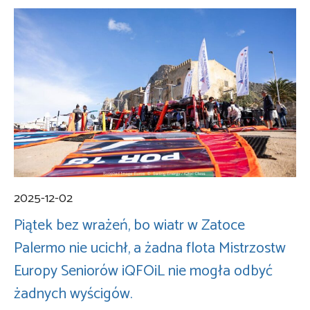
2025-12-02
Piątek bez wrażeń, bo wiatr w Zatoce
Palermo nie ucichł, a żadna flota Mistrzostw
Europy Seniorów iQFOiL nie mogła odbyć
żadnych wyścigów.