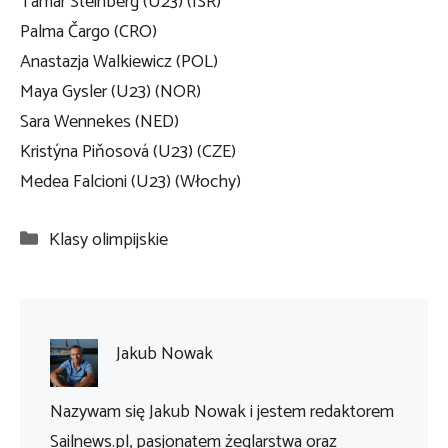
Tamar Steinberg (U23) (ISR)
Palma Čargo (CRO)
Anastazja Walkiewicz (POL)
Maya Gysler (U23) (NOR)
Sara Wennekes (NED)
Kristýna Piňosová (U23) (CZE)
Medea Falcioni (U23) (Włochy)
Kategorie
Klasy olimpijskie
Jakub Nowak
Nazywam się Jakub Nowak i jestem redaktorem
Sailnews.pl, pasjonatem żeglarstwa oraz