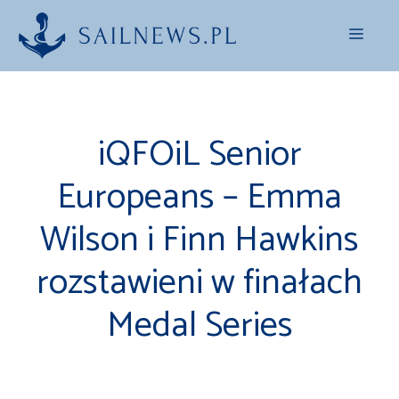
Przejdź
Menu
do
treści
iQFOiL Senior
Europeans – Emma
Wilson i Finn Hawkins
rozstawieni w finałach
Medal Series