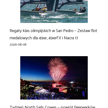
Regaty klas olimpijskich w San Pedro – Zestaw flot
medalowych dla 49er, 49erFX i Nacra 17
2026-08-08
Tydzień North Sails Cowes – powrót fajerwerków