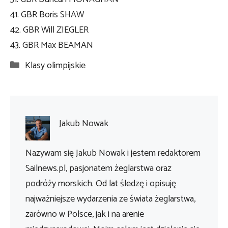
41. GBR Boris SHAW
42. GBR Will ZIEGLER
43. GBR Max BEAMAN
Kategorie
Klasy olimpijskie
Jakub Nowak
Nazywam się Jakub Nowak i jestem redaktorem
Sailnews.pl, pasjonatem żeglarstwa oraz
podróży morskich. Od lat śledzę i opisuję
najważniejsze wydarzenia ze świata żeglarstwa,
zarówno w Polsce, jak i na arenie