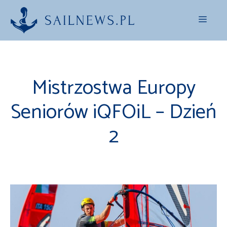
Przejdź
Menu
do
treści
Mistrzostwa Europy
Seniorów iQFOiL – Dzień
2