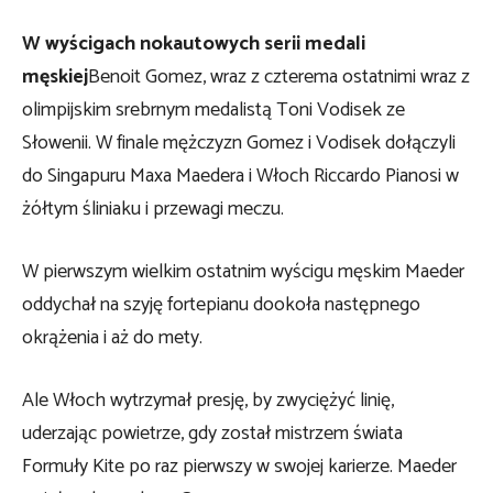
W wyścigach nokautowych serii medali
męskiej
Benoit Gomez, wraz z czterema ostatnimi wraz z
olimpijskim srebrnym medalistą Toni Vodisek ze
Słowenii. W finale mężczyzn Gomez i Vodisek dołączyli
do Singapuru Maxa Maedera i Włoch Riccardo Pianosi w
żółtym śliniaku i przewagi meczu.
W pierwszym wielkim ostatnim wyścigu męskim Maeder
oddychał na szyję fortepianu dookoła następnego
okrążenia i aż do mety.
Ale Włoch wytrzymał presję, by zwyciężyć linię,
uderzając powietrze, gdy został mistrzem świata
Formuły Kite po raz pierwszy w swojej karierze. Maeder