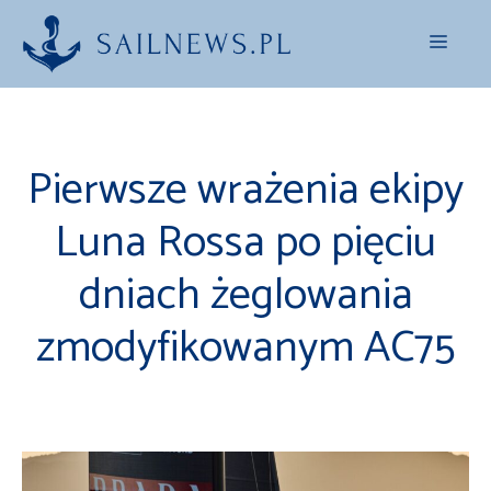
Przejdź
Menu
do
treści
Pierwsze wrażenia ekipy
Luna Rossa po pięciu
dniach żeglowania
zmodyfikowanym AC75