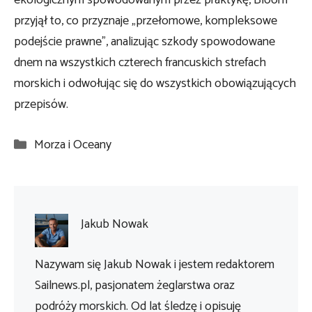
ekologicznym spowodowanym przez praktykę, Bloom
przyjął to, co przyznaje „przełomowe, kompleksowe
podejście prawne”, analizując szkody spowodowane
dnem na wszystkich czterech francuskich strefach
morskich i odwołując się do wszystkich obowiązujących
przepisów.
Kategorie
Morza i Oceany
Jakub Nowak
Nazywam się Jakub Nowak i jestem redaktorem
Sailnews.pl, pasjonatem żeglarstwa oraz
podróży morskich. Od lat śledzę i opisuję