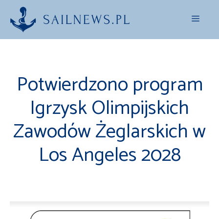
Przejdź
Menu
do
treści
Potwierdzono program
Igrzysk Olimpijskich
Zawodów Żeglarskich w
Los Angeles 2028