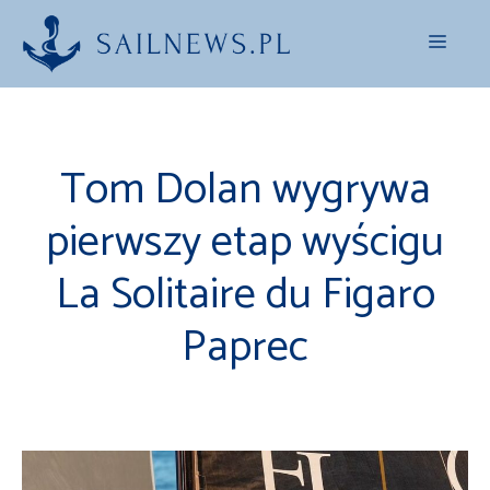
Przejdź
Menu
do
treści
Tom Dolan wygrywa
pierwszy etap wyścigu
La Solitaire du Figaro
Paprec