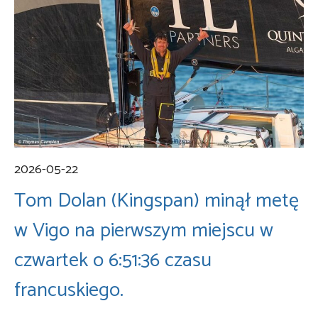
2026-05-22
Tom Dolan (Kingspan) minął metę
w Vigo na pierwszym miejscu w
czwartek o 6:51:36 czasu
francuskiego.