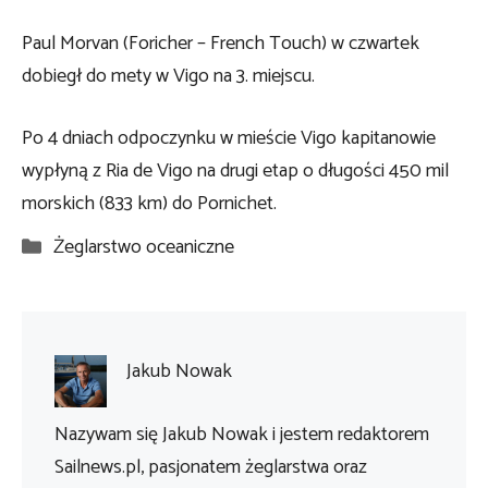
Paul Morvan (Foricher – French Touch) w czwartek
dobiegł do mety w Vigo na 3. miejscu.
Po 4 dniach odpoczynku w mieście Vigo kapitanowie
wypłyną z Ria de Vigo na drugi etap o długości 450 mil
morskich (833 km) do Pornichet.
Kategorie
Żeglarstwo oceaniczne
Jakub Nowak
Nazywam się Jakub Nowak i jestem redaktorem
Sailnews.pl, pasjonatem żeglarstwa oraz