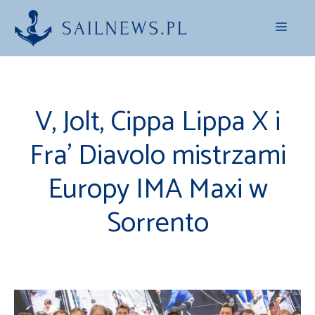
Przejdź
Menu
do
treści
V, Jolt, Cippa Lippa X i
Fra’ Diavolo mistrzami
Europy IMA Maxi w
Sorrento