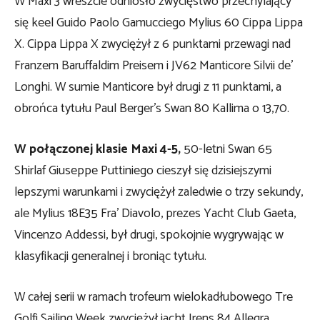
W Maxi 3 wreszcie odniosło zwycięstwo przechylający
się keel Guido Paolo Gamucciego Mylius 60 Cippa Lippa
X. Cippa Lippa X zwyciężył z 6 punktami przewagi nad
Franzem Baruffaldim Preisem i JV62 Manticore Silvii de’
Longhi. W sumie Manticore był drugi z 11 punktami, a
obrońca tytułu Paul Berger’s Swan 80 Kallima o 13,70.
W połączonej klasie Maxi 4-5,
50-letni Swan 65
Shirlaf Giuseppe Puttiniego cieszył się dzisiejszymi
lepszymi warunkami i zwyciężył zaledwie o trzy sekundy,
ale Mylius 18E35 Fra’ Diavolo, prezes Yacht Club Gaeta,
Vincenzo Addessi, był drugi, spokojnie wygrywając w
klasyfikacji generalnej i broniąc tytułu.
W całej serii w ramach trofeum wielokadłubowego Tre
Golfi Sailing Week zwyciężył jacht Irens 84 Allegra