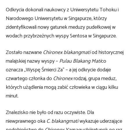
Odkrycia dokonali naukowcy z Uniwersytetu Tohoku i
Narodowego Uniwersytetu w Singapurze, którzy
zidentyfikowali nowy gatunek meduzy pudełkowej w
wodach przybrzeżnych wyspy Sentosa w Singapurze.
Zostało nazwane
Chironex blakangmati
od historycznej
malajskiej nazwy wyspy –
Pulau Blakang Mati
co
oznacza „Wyspę Śmierci Za” – a jej odkrycie dodaje
czwartego członka do
Chironex
rodzaj, grupa meduz,
których użądlenia mogą zabić człowieka w ciągu kilku
minut.
Znalezisko nie było od razu oczywiste. Dla
niewprawnego oka
C. blakangmati
wykazuje uderzające
podobieństwo do
Chironex Yamaguchii
gatunek po raz