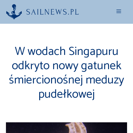
Przejdź
Menu
do
treści
W wodach Singapuru
odkryto nowy gatunek
śmiercionośnej meduzy
pudełkowej