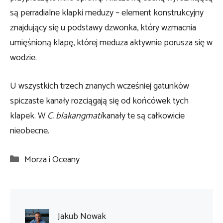
są perradialne klapki meduzy – element konstrukcyjny
znajdujący się u podstawy dzwonka, który wzmacnia
umięśnioną klapę, której meduza aktywnie porusza się w
wodzie.
U wszystkich trzech znanych wcześniej gatunków
spiczaste kanały rozciągają się od końcówek tych
klapek. W
C. blakangmati
kanały te są całkowicie
nieobecne.
Kategorie
Morza i Oceany
Jakub Nowak