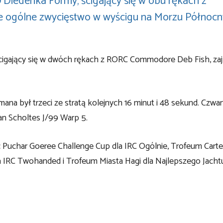
Diederika Formy, ścigający się w obu rękach z
e ogólne zwycięstwo w wyścigu na Morzu Północ
 ścigający się w dwóch rękach z RORC Commodore Deb Fish, zaj
 był trzeci ze stratą kolejnych 16 minut i 48 sekund. Czwar
Jan Scholtes J/99 Warp 5.
Puchar Goeree Challenge Cup dla IRC Ogólnie, Trofeum Carte
 IRC Twohanded i Trofeum Miasta Hagi dla Najlepszego Jacht