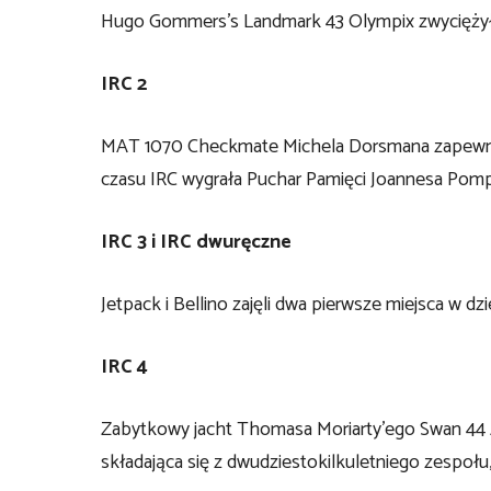
Hugo Gommers’s Landmark 43 Olympix zwyciężył
IRC 2
MAT 1070 Checkmate Michela Dorsmana zapewnił z
czasu IRC wygrała Puchar Pamięci Joannesa Pomp
IRC 3 i IRC dwuręczne
Jetpack i Bellino zajęli dwa pierwsze miejsca w d
IRC 4
Zabytkowy jacht Thomasa Moriarty’ego Swan 44 A
składająca się z dwudziestokilkuletniego zespołu