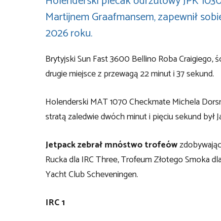
Holenderski plecak odrzutowy JPK 1030 
Martijnem Graafmansem, zapewnił sobi
2026 roku.
Brytyjski Sun Fast 3600 Bellino Roba Craigiego,
drugie miejsce z przewagą 22 minut i 37 sekund.
Holenderski MAT 1070 Checkmate Michela Dorsmana
stratą zaledwie dwóch minut i pięciu sekund był 
Jetpack zebrał mnóstwo trofeów
zdobywając 
Rucka dla IRC Three, Trofeum Złotego Smoka dla
Yacht Club Scheveningen.
IRC 1