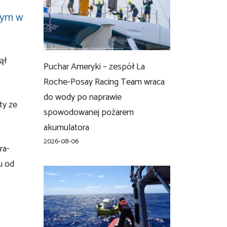
nym w
ął
Puchar Ameryki – zespół La
Roche-Posay Racing Team wraca
do wody po naprawie
ty ze
spowodowanej pożarem
akumulatora
2026-08-06
ra-
u od