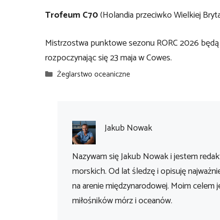
Trofeum C70
(Holandia przeciwko Wielkiej Bryta
Mistrzostwa punktowe sezonu RORC 2026 będą 
rozpoczynając się 23 maja w Cowes.
Kategorie
Żeglarstwo oceaniczne
Jakub Nowak
Nazywam się Jakub Nowak i jestem redakt
morskich. Od lat śledzę i opisuję najważni
na arenie międzynarodowej. Moim celem je
miłośników mórz i oceanów.