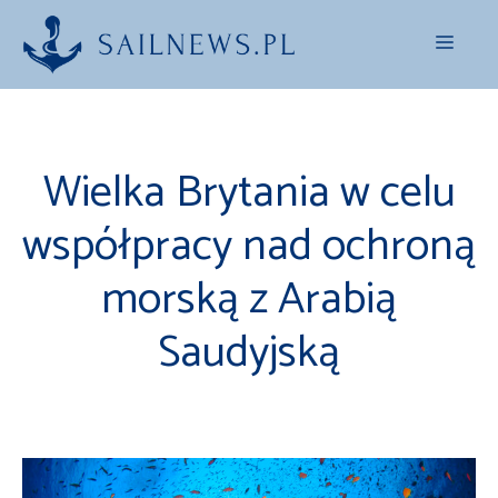
Przejdź
Menu
do
treści
Wielka Brytania w celu
współpracy nad ochroną
morską z Arabią
Saudyjską